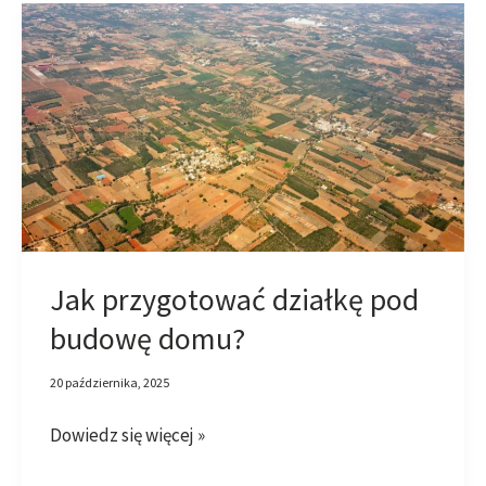
Jak
przygotować
działkę
pod
budowę
domu?
Jak przygotować działkę pod
budowę domu?
20 października, 2025
Dowiedz się więcej »