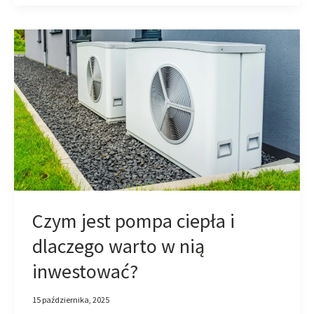
Czym
jest
pompa
ciepła
i
dlaczego
warto
w
nią
Czym jest pompa ciepła i
inwestować?
dlaczego warto w nią
inwestować?
15 października, 2025