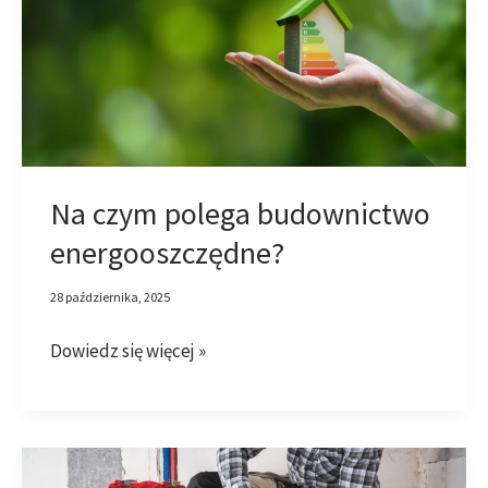
budownictwo
energooszczędne?
Na czym polega budownictwo
energooszczędne?
28 października, 2025
Dowiedz się więcej »
Czym