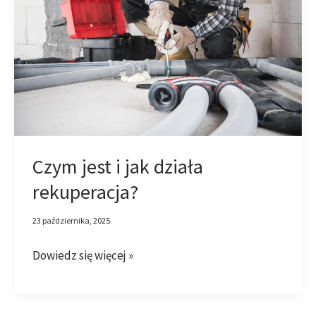
jest
i
jak
działa
rekuperacja?
Czym jest i jak działa
rekuperacja?
23 października, 2025
Dowiedz się więcej »